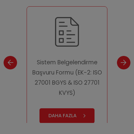
irme
Sistem Belgelendirme
Sis
1: ISO
Başvuru Formu (EK-2: ISO
Başvu
27001 BGYS & ISO 27701
KVYS)
DAHA FAZLA