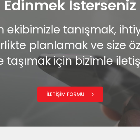
Edinmek İsterseniz
ekibimizle tanışmak, ihtiya
ikte planlamak ve size özel
e taşımak için bizimle ileti
İLETİŞİM FORMU