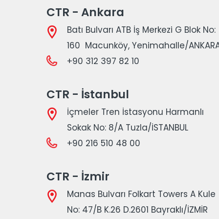
CTR - Ankara
Batı Bulvarı ATB İş Merkezi G Blok No:
160 Macunköy, Yenimahalle/ANKAR
+90 312 397 82 10
CTR - İstanbul
İçmeler Tren İstasyonu Harmanlı
Sokak No: 8/A Tuzla/İSTANBUL
+90 216 510 48 00
CTR - İzmir
Manas Bulvarı Folkart Towers A Kule
No: 47/B K.26 D.2601 Bayraklı/İZMİR