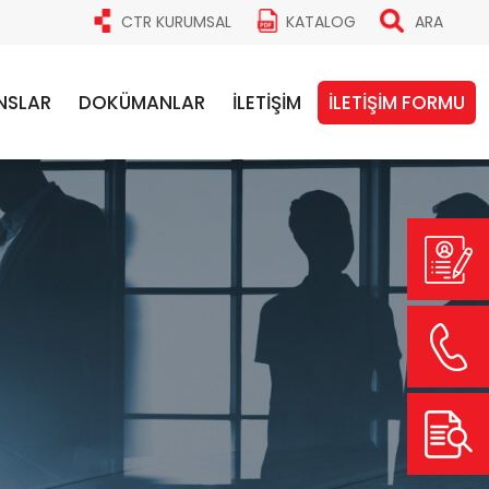
CTR KURUMSAL
KATALOG
ARA
NSLAR
DOKÜMANLAR
İLETİŞİM
İLETİŞİM FORMU