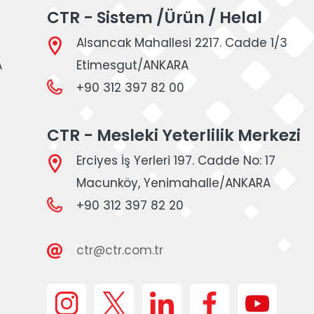
CTR - Sistem /Ürün / Helal
Alsancak Mahallesi 2217. Cadde 1/3
A
Etimesgut/ANKARA
+90 312 397 82 00
CTR - Mesleki Yeterlilik Merkezi
Erciyes İş Yerleri 197. Cadde No: 17
Macunköy, Yenimahalle/ANKARA
+90 312 397 82 20
ctr@ctr.com.tr