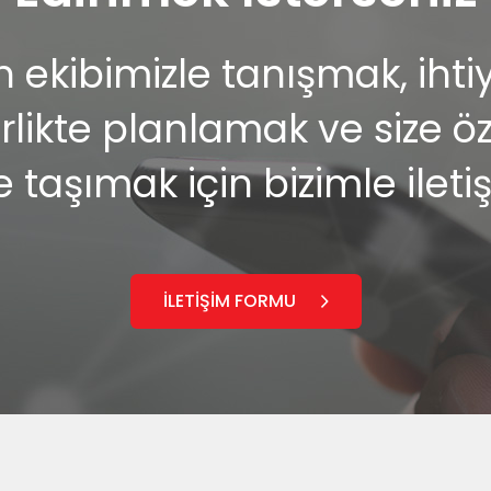
ekibimizle tanışmak, ihtiya
ikte planlamak ve size özel
e taşımak için bizimle ileti
İLETİŞİM FORMU