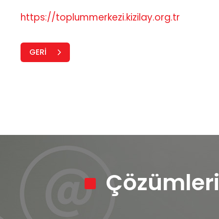
https://toplummerkezi.kizilay.org.tr
GERİ
Çözümleri